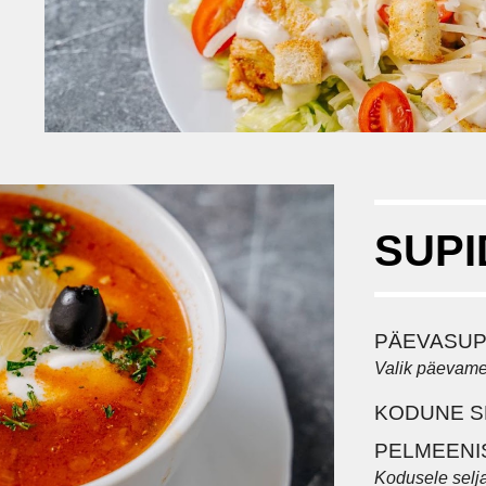
SUPI
PÄEVASU
Valik päevam
KODUNE S
PELMEENI
Kodusele selj