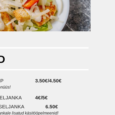
D
PP
3.50€/4.50€
enüüs!
ELJANKA
4€/5€
SELJANKA
6.50€
ankale lisatud käsitööpelmeenid!