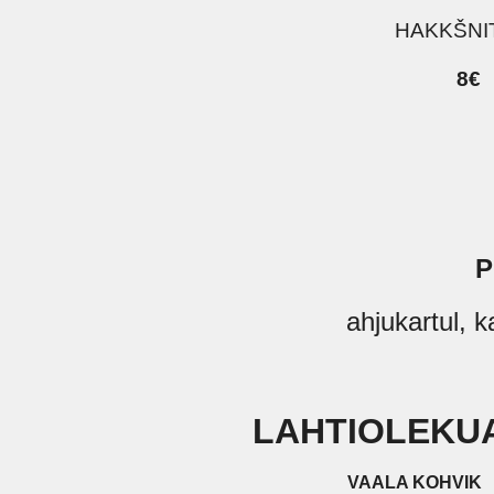
HAKKŠNI
8€
P
ahjukartul, ka
LAHTIOLEKU
VAALA KOHVIK