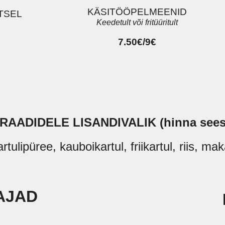
KÄSITÖÖPELMEENID
TSEL
Keedetult või fritüüritult
7.50€/9€
RAADIDELE LISANDIVALIK (hinna sees
rtulipüree, kauboikartul, friikartul, riis, ma
AJAD