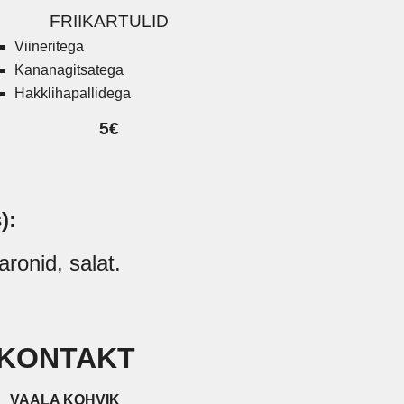
FRIIKARTULID
Viineritega
Kananagitsatega
Hakklihapallidega
5€
):
karonid, salat.
KONTAKT
VAALA KOHVIK