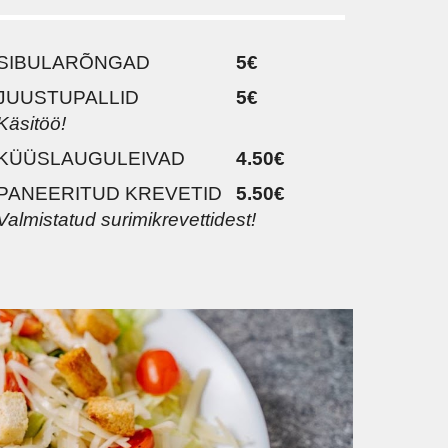
SIBULARÕNGAD
5€
JUUSTUPALLID
5€
Käsitöö!
KÜÜSLAUGULEIVAD
4.50€
PANEERITUD KREVETID
5.50€
Valmistatud surimikrevettidest!