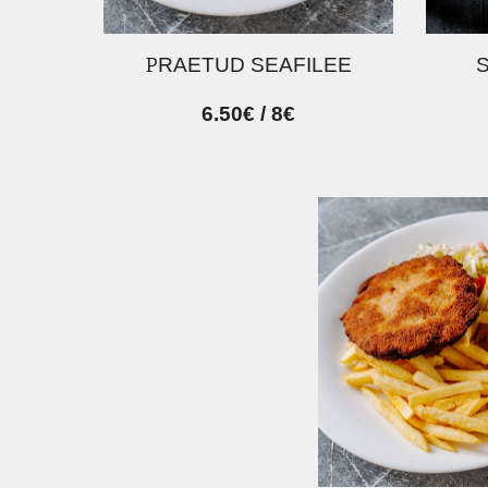
P
RAETUD SEAFILEE
6.50€ / 8€