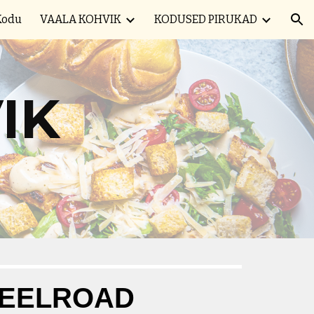
Kodu
VAALA KOHVIK
KODUSED PIRUKAD
ion
IK
EELROAD